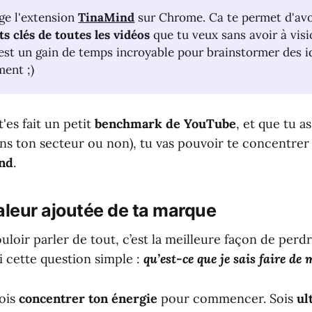
ge l'extension
TinaMind
sur Chrome. Ca te permet d'av
ts clés de toutes les vidéos
que tu veux sans avoir à visi
’est un gain de temps incroyable pour brainstormer des i
ment ;)
'es fait un petit
benchmark de YouTube
, et que tu a
ans ton secteur ou non), tu vas pouvoir te concentrer 
ond
.
aleur ajoutée de ta marque
loir parler de tout, c’est la meilleure façon de perdr
 cette question simple :
qu’est-ce que je sais faire de
dois
concentrer ton énergie
pour commencer. Sois
ul