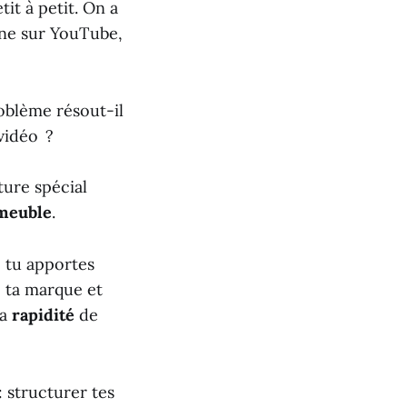
it à petit. On a
gne sur YouTube,
oblème résout-il
vidéo ?
ture spécial
 meuble
.
e tu apportes
e ta marque et
la
rapidité
de
: structurer tes