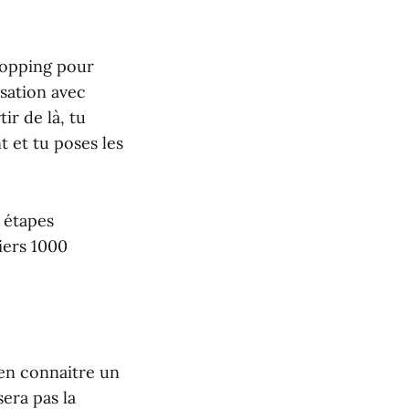
hopping pour
isation avec
ir de là, tu
t et tu poses les
s étapes
iers 1000
 en connaitre un
era pas la