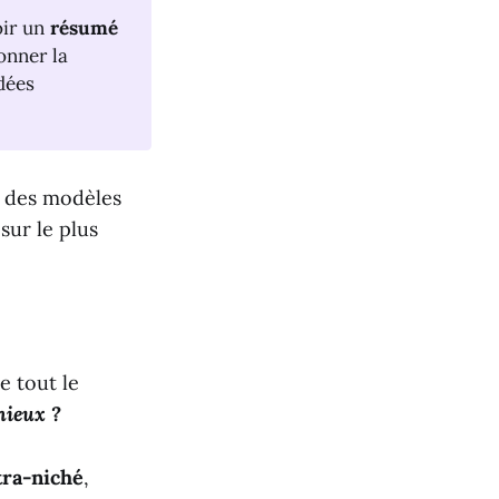
oir un
résumé 
onner la
dées
s des modèles
sur le plus
e tout le
 mieux ?
tra-niché
,