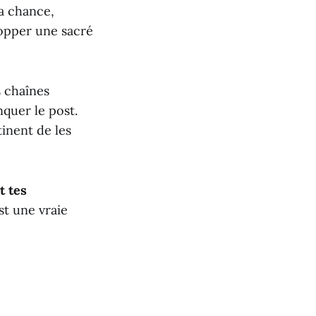
a chance,
opper une sacré
s chaînes
quer le post.
tinent de les
t tes
est une vraie