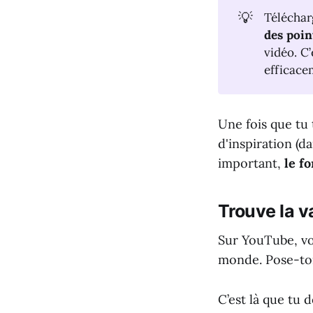
💡
Téléchar
des poin
vidéo. C
efficace
Une fois que tu t
d'inspiration (d
important,
le f
Trouve la v
Sur YouTube, vou
monde. Pose-toi
C’est là que tu 