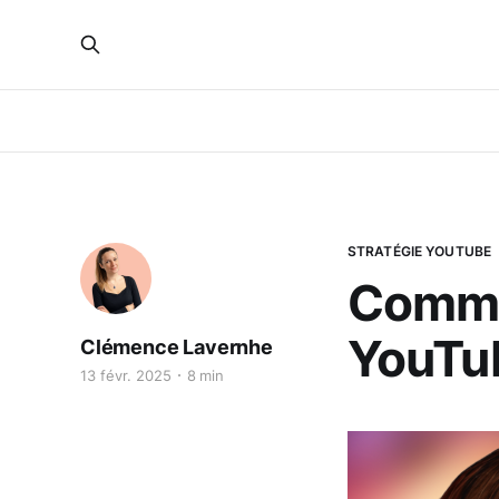
STRATÉGIE YOUTUBE
Comme
YouTub
Clémence Lavernhe
13 févr. 2025
8 min