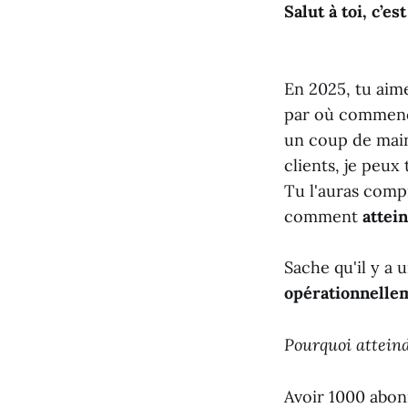
Salut à toi, c’e
En 2025, tu aim
par où commencer
un coup de main.
clients, je peux
Tu l'auras compr
comment
attei
Sache qu'il y a 
opérationnelle
Pourquoi atteind
Avoir 1000 abon